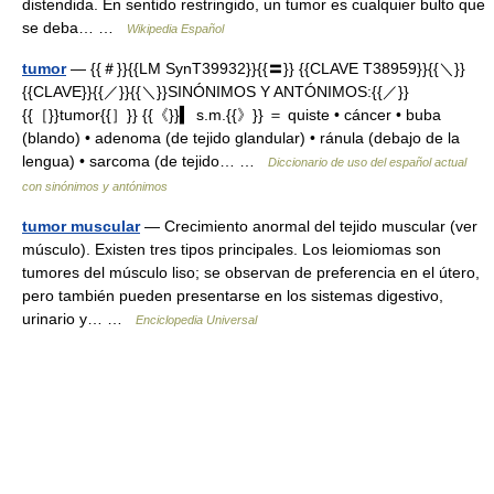
distendida. En sentido restringido, un tumor es cualquier bulto que
se deba… …
Wikipedia Español
tumor
— {{＃}}{{LM SynT39932}}{{〓}} {{CLAVE T38959}}{{＼}}
{{CLAVE}}{{／}}{{＼}}SINÓNIMOS Y ANTÓNIMOS:{{／}}
{{［}}tumor{{］}} {{《}}▍ s.m.{{》}} ＝ quiste • cáncer • buba
(blando) • adenoma (de tejido glandular) • ránula (debajo de la
lengua) • sarcoma (de tejido… …
Diccionario de uso del español actual
con sinónimos y antónimos
tumor muscular
— Crecimiento anormal del tejido muscular (ver
músculo). Existen tres tipos principales. Los leiomiomas son
tumores del músculo liso; se observan de preferencia en el útero,
pero también pueden presentarse en los sistemas digestivo,
urinario y… …
Enciclopedia Universal