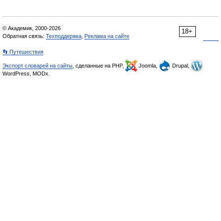
© Академик, 2000-2026
18+
Обратная связь:
Техподдержка
,
Реклама на сайте
👣 Путешествия
Экспорт словарей на сайты
, сделанные на PHP,
Joomla,
Drupal,
WordPress, MODx.