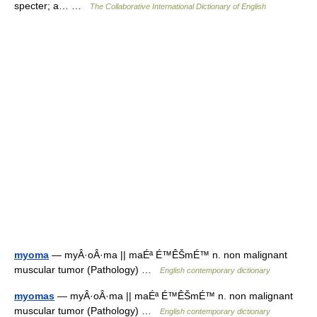
specter; a… …
The Collaborative International Dictionary of English
myoma
— myÂ·oÂ·ma || maÉª É™ÊŠmÉ™ n. non malignant
muscular tumor (Pathology) …
English contemporary dictionary
myomas
— myÂ·oÂ·ma || maÉª É™ÊŠmÉ™ n. non malignant
muscular tumor (Pathology) …
English contemporary dictionary