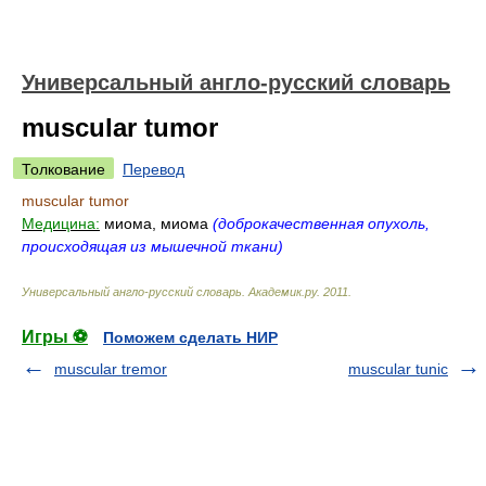
Универсальный англо-русский словарь
muscular tumor
Толкование
Перевод
muscular tumor
Медицина:
миома, миома
(доброкачественная опухоль,
происходящая из мышечной ткани)
Универсальный англо-русский словарь
.
Академик.ру
.
2011
.
Игры ⚽
Поможем сделать НИР
muscular tremor
muscular tunic