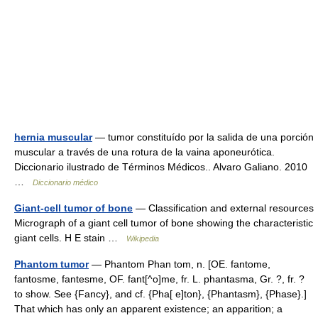
hernia muscular
— tumor constituído por la salida de una porción
muscular a través de una rotura de la vaina aponeurótica.
Diccionario ilustrado de Términos Médicos.. Alvaro Galiano. 2010
…
Diccionario médico
Giant-cell tumor of bone
— Classification and external resources
Micrograph of a giant cell tumor of bone showing the characteristic
giant cells. H E stain …
Wikipedia
Phantom tumor
— Phantom Phan tom, n. [OE. fantome,
fantosme, fantesme, OF. fant[^o]me, fr. L. phantasma, Gr. ?, fr. ?
to show. See {Fancy}, and cf. {Pha[ e]ton}, {Phantasm}, {Phase}.]
That which has only an apparent existence; an apparition; a