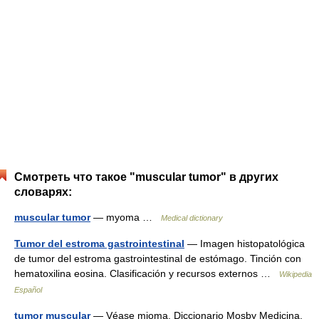
Смотреть что такое "muscular tumor" в других
словарях:
muscular tumor
— myoma …
Medical dictionary
Tumor del estroma gastrointestinal
— Imagen histopatológica
de tumor del estroma gastrointestinal de estómago. Tinción con
hematoxilina eosina. Clasificación y recursos externos …
Wikipedia
Español
tumor muscular
— Véase mioma. Diccionario Mosby Medicina,